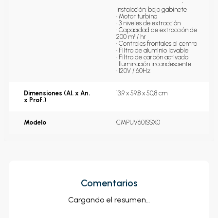
                                             • 
Instalación: bajo gabinete

• Motor turbina

• 3 niveles de extracción

• Capacidad de extracción de 
200 m³ / hr

• Controles frontales al centro

• Filtro de aluminio lavable

• Filtro de carbón activado

• Iluminación incandescente

• 120V / 60Hz
Dimensiones (Al. x An.
13,9 x 59,8 x 50,8 cm
x Prof.)
Modelo
CMPUV601SSX0
Comentarios
Cargando el resumen…