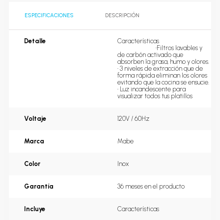
ESPECIFICACIONES
DESCRIPCIÓN
Detalle
Características                                   
                          •Filtros lavables y 
de carbón activado que 
absorben la grasa, humo y olores.

• 3 niveles de extracción que de 
forma rápida eliminan los olores 
evitando que la cocina se ensucie.

• Luz incandescente para 
visualizar todos tus platillos
Voltaje
120V / 60Hz
Marca
Mabe
Color
Inox
Garantía
36 meses en el producto
Incluye
Características                                   