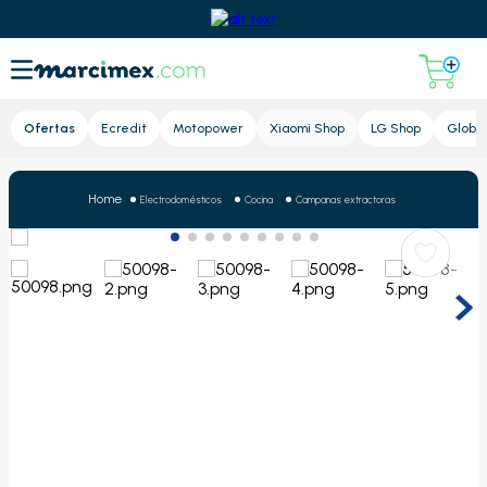
Lupa
Ofertas
Ecredit
Motopower
Xiaomi Shop
LG Shop
Global
Electrodomésticos
Cocina
Campanas extractoras