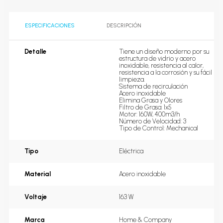
ESPECIFICACIONES
DESCRIPCIÓN
Detalle
Tiene un diseño moderno por su 
estructura de vidrio y acero 
inoxidable, resistencia al calor, 
resistencia a la corrosión y su fácil 
limpieza.

Sistema de recirculación

Acero inoxidable

Elimina Grasa y Olores

Filtro de Grasa: 1x5

Motor: 160W, 400m3/h

Número de Velocidad: 3

Tipo de Control: Mechanical
Tipo
Eléctrica
Material
Acero inoxidable
Voltaje
163 W
Marca
Home & Company