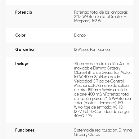
Potencia
Potencia total de las lámparas: 
2*1.5 WPotencia total (motor + 
lámpara): 163 W
Color
Blanco
Garantía
12 Meses Por Fabrica
Incluye
•Sistema de recirculación •Acero 
inoxidable•Elimina Grasa y 
Olores•Filtro de Grasa: 1x5 •Motor: 
160W, 400m3/h•Número de 
Velocidad: 3•Tipo de Control: 
Mechanical•Diámetro de salida 
de aire: 150mm•Máxima salida 
de aire: 400 m3/h•Potencia total 
de las lámparas: 2*1.5 W•Potencia 
total (motor + lámpara): 163 
W•Voltaje de entrada: AC 110-
127V / 60Hz•Cantidad de carga 
40HQ: 496
Funciones
Sistema de recirculación, Elimina 
Grasa y Olores