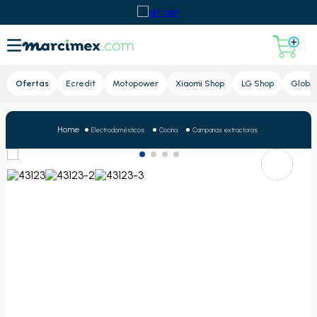
Lupa
Ofertas
Ecredit
Motopower
Xiaomi Shop
LG Shop
Global
Electrodomésticos
Cocina
Campanas extractoras