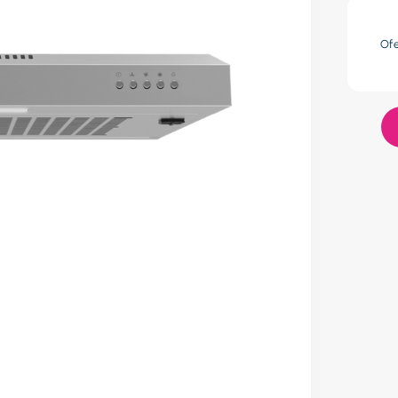
res
Of
lador