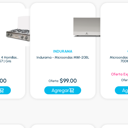
INDURAMA
4 Hornillas
Indurama - Microondas MWI-20BL
Microondas
7 | Gris
700W
Oferta Ex
.00
$99.00
Ofer
Oferta:
Agregar
Ag