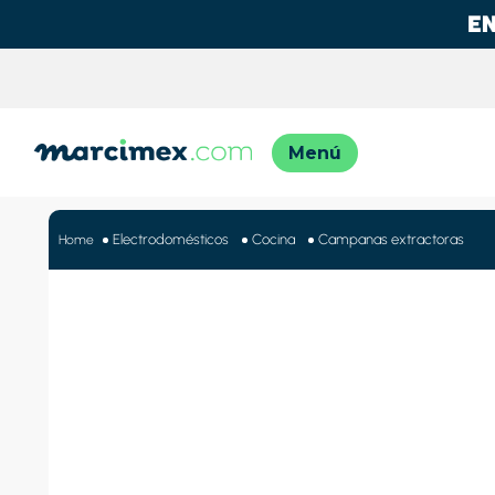
TÉRMINO
1
.
motos
Electrodomésticos
Cocina
Campanas extractoras
2
.
moto
3
.
iphon
4
.
lavado
5
.
engla
6
.
engla
7
.
refrig