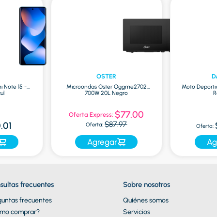
OSTER
D
i Note 15 -
Microondas Oster Oggme2702
Moto Deporti
ul
700W 20L Negro
R
$77.00
Oferta Express:
$87.97
.01
Oferta:
Oferta:
Agregar
Ag
sultas frecuentes
Sobre nosotros
guntas frecuentes
Quiénes somos
mo comprar?
Servicios