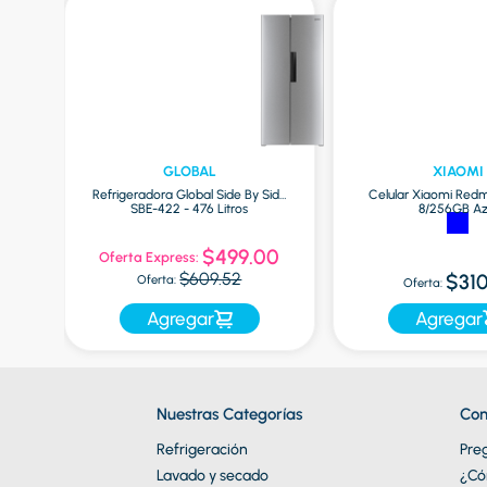
GLOBAL
XIAOMI
las
Refrigeradora Global Side By Side
Celular Xiaomi Redm
SBE-422 - 476 Litros
8/256GB Az
$499.00
Oferta Express:
$609.52
$310
Oferta:
Oferta:
Agregar
Agregar
Nuestras Categorías
Con
Refrigeración
Pre
Lavado y secado
¿Có