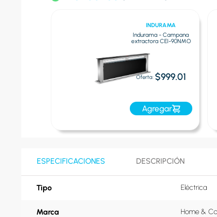
& COMPANY
INDURAMA
 Company -
Indurama - Campana
 Estractora
extractora CEI-90NMO
 90cm | Inox
$192.00
$999.01
Oferta:
egar
Agregar
ESPECIFICACIONES
DESCRIPCIÓN
Tipo
Eléctrica
Marca
Home & C