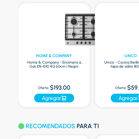
HOME & COMPANY
UMCO
Home & Company - Encimera a
Umco - Cocina Berlín 
Gas EN-1010 4Q 60cm | Negro
tapa de vidrio 805
$193.00
$59
Oferta:
Oferta:
Agregar
Agregar
RECOMENDADOS
PARA TI