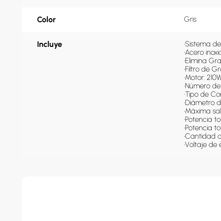
Color
Gris
Incluye
•Sistema de 
•Acero inoxi
•Elimina Gra
•Filtro de Gr
•Motor: 210
•Número de 
•Tipo de Con
•Diámetro d
•Máxima sal
•Potencia to
•Potencia to
•Cantidad d
•Voltaje de