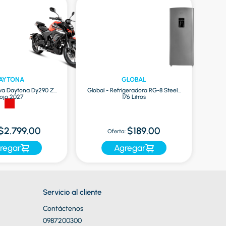
AYTONA
GLOBAL
va Daytona Dy290 Zr
Global - Refrigeradora RG-8 Steel |
ojo 2027
176 Litros
O
$2.799.00
$189.00
Oferta:
regar
Agregar
Servicio al cliente
Contáctenos
0987200300