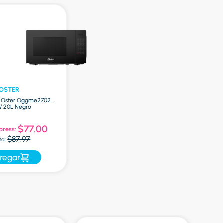
OSTER
 Oster Oggme2702
 20L Negro
$77.00
press:
$87.97
ta:
regar