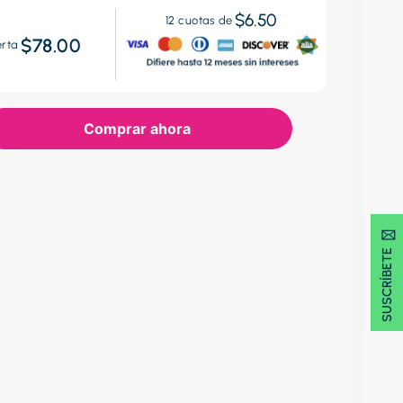
$6.50
12
cuotas de
$78.00
erta
Comprar ahora
SUSCRÍBETE 🖂