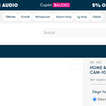
Ofertas
Ecredit
Motopower
Xiaomi shop
Lg shop
Global
Buscar
S MÁS BUSCADOS
:
43111
e
HOME &
CAM-101
ra
Ver espec
nd sound pro
nd sound
Elegir 
eradora
Efect