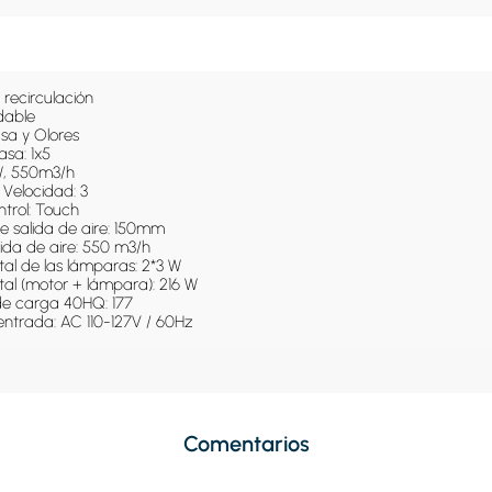
recirculación 

dable

sa y Olores

asa: 1x5 

W, 550m3/h 

Velocidad: 3

trol: Touch

e salida de aire: 150mm

ida de aire: 550 m3/h

tal de las lámparas: 2*3 W

tal (motor + lámpara): 216 W

e carga 40HQ: 177

 entrada: AC 110-127V / 60Hz
Comentarios