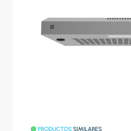
8
.
celula
9
.
cocina
10
.
conge
PRODUCTOS
SIMILARES