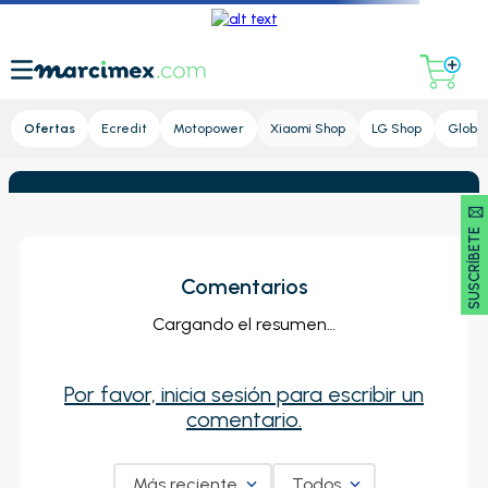
Lupa
Ofertas
Ecredit
Motopower
Xiaomi Shop
LG Shop
Global
SUSCRÍBETE 🖂
Comentarios
Cargando el resumen…
Por favor, inicia sesión para escribir un
comentario.
Más reciente
Todos