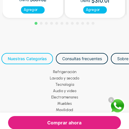
$310.01
Oferta:
Agregar
Agregar
Nuestras Categorías
Consultas frecuentes
Sobre
Refrigeración
Lavado y secado
Tecnología
Audio y video
Electromenores
x
Muebles
Movilidad
Comprar ahora
Todos los derechos reservados. COPYRIGHT © | Marcimex S.A.