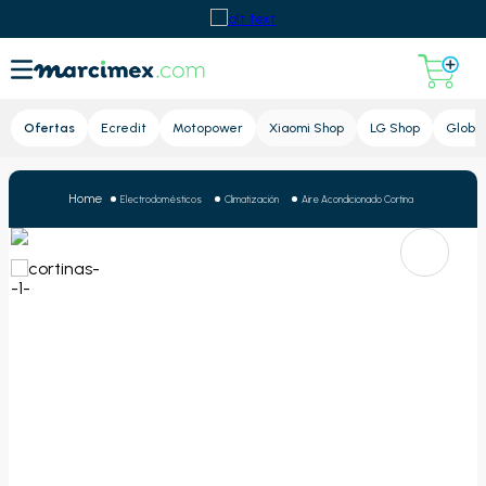
Lupa
Ofertas
Ecredit
Motopower
Xiaomi Shop
LG Shop
Global
Electrodomésticos
Climatización
Aire Acondicionado Cortina