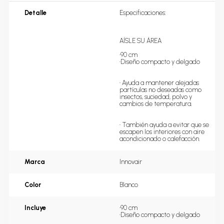
Detalle
Especificaciones:

AÍSLE SU ÁREA

•90 cm

•Diseño compacto y delgado         
• Ayuda a mantener alejadas 
partículas no deseadas como 
insectos, suciedad, polvo y 
cambios de temperatura.               
• También ayuda a evitar que se 
escapen los interiores con aire 
acondicionado o calefacción.
Marca
Innovair
Color
Blanco
Incluye
•90 cm

•Diseño compacto y delgado         