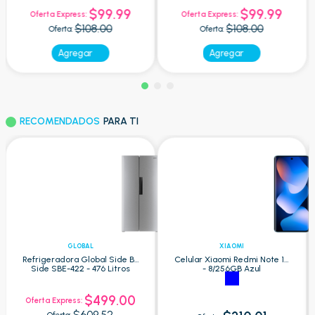
$99.99
$99.99
Oferta Express:
Oferta Express:
$108.00
$108.00
Oferta:
Oferta:
Agregar
Agregar
RECOMENDADOS
PARA TI
GLOBAL
XIAOMI
Refrigeradora Global Side By
Celular Xiaomi Redmi Note 15
Side SBE-422 - 476 Litros
- 8/256GB Azul
$499.00
Oferta Express:
$609.52
Oferta: