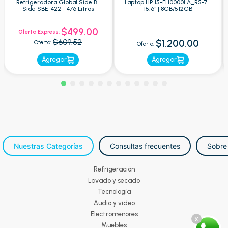
Refrigeradora Global Side By
Laptop HP 15-FH0000LA_R5-7 -
Side SBE-422 - 476 Litros
15,6" | 8GB/512GB
$499.00
Oferta Express:
$609.52
$1.200.00
Oferta:
Oferta:
Agregar
Agregar
Nuestras Categorías
Consultas frecuentes
Sobre
Refrigeración
Lavado y secado
Tecnología
Audio y video
Electromenores
x
Muebles