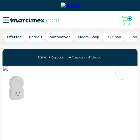
Lupa
Ofertas
Ecredit
Motopower
Xiaomi Shop
LG Shop
Global
Depuracion
Cargadores y Protección