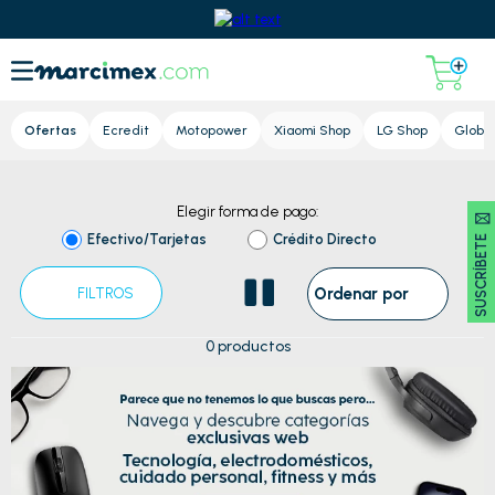
Lupa
Ofertas
Ecredit
Motopower
Xiaomi Shop
LG Shop
Global
Regresar al Home
Elegir forma de pago:
SUSCRÍBETE 🖂
Efectivo/Tarjetas
Crédito Directo
Ordenar por
FILTROS
0
productos