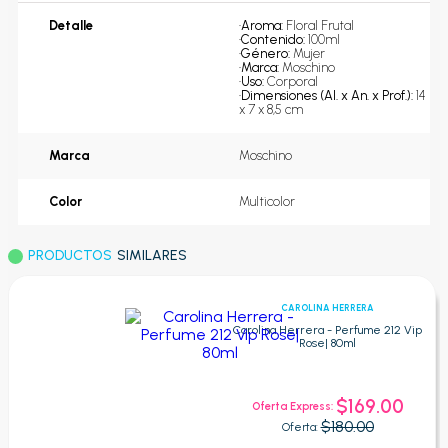
Detalle
•
Aroma: 
Floral Frutal
•
Contenido: 
100ml
•
Género: 
Mujer
•
Marca: 
Moschino
•
Uso: 
Corporal
•
Dimensiones (Al. x An. x Prof.): 
14 
x 7 x 8,5 cm
Marca
Moschino
Color
Multicolor
PRODUCTOS
SIMILARES
CAROLINA HERRERA
Carolina Herrera - Perfume 212 Vip
Rose| 80ml
$169.00
Oferta Express:
$180.00
Oferta: