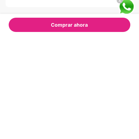
x
Comprar ahora
RECOMENDADOS
PARA TI
GLOBAL
HP
Refrigeradora Global Side By
Laptop HP 15-FH0000LA_R5-7 -
Side SBE-422 - 476 Litros
15,6" | 8GB/512GB
$499.00
Oferta Express:
$609.52
$1.200.00
Oferta:
Oferta:
Agregar
Agregar