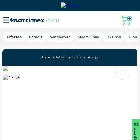
Lupa
Ofertas
Ecredit
Motopower
Xiaomi Shop
LG Shop
Global
Belleza
Perfumeria
Mujer
SUSCRÍBETE 🖂