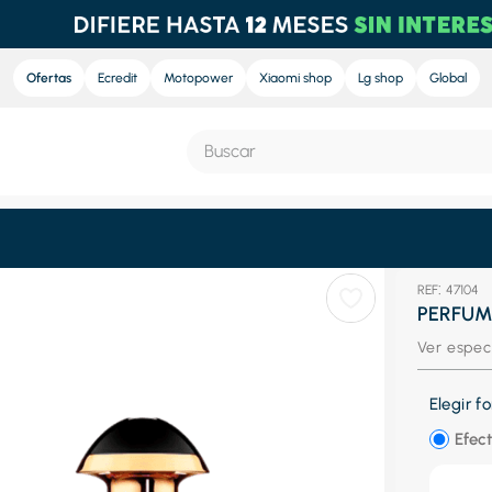
Ofertas
Ecredit
Motopower
Xiaomi shop
Lg shop
Global
Buscar
S MÁS BUSCADOS
:
47104
e
PERFUM
nd sound
Ver espec
nd sound pro
Elegir 
ra
Efect
eradora