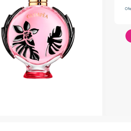
res
Of
lador