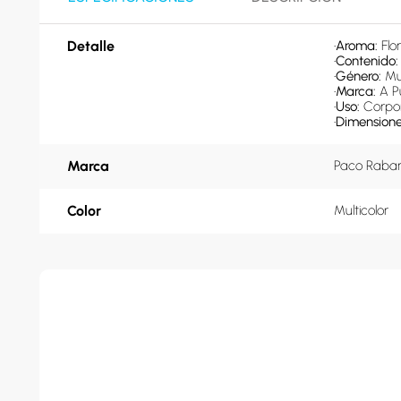
Detalle
•
Aroma: 
Flor
•
Contenido:
•
Género: 
Mu
•
Marca: 
A P
•
Uso: 
Corpo
•
Dimensiones 
Marca
Paco Raba
Color
Multicolor