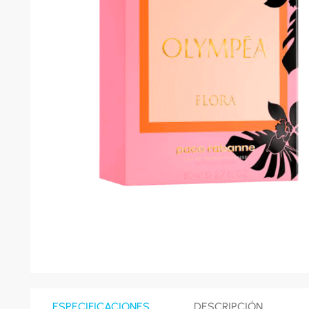
8
.
celula
9
.
cocina
10
.
conge
ESPECIFICACIONES
DESCRIPCIÓN