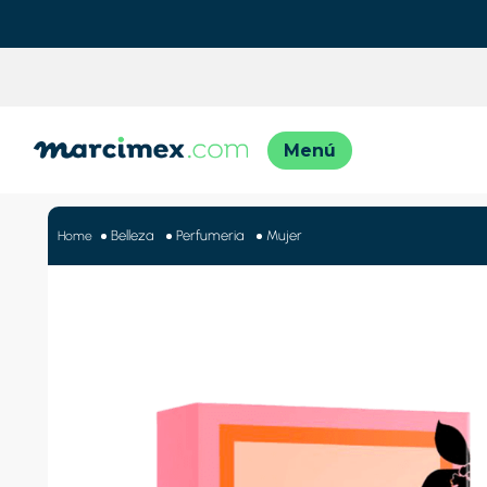
TÉRMINO
1
.
motos
Belleza
Perfumeria
Mujer
2
.
moto
3
.
iphon
4
.
engla
5
.
engla
6
.
lavado
7
.
refrig