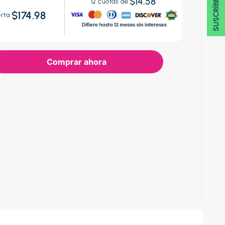
SUSCRÍBETE 🖂
$14.58
12
cuotas de
$174.98
erta
Comprar ahora