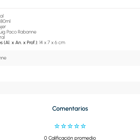
al
 
80ml
jer
uig Paco Rabanne
ral
(Al. x An. x Prof.): 
14 x 7 x 6 cm
nne
Comentarios
☆
☆
☆
☆
☆
0 Calificación promedio