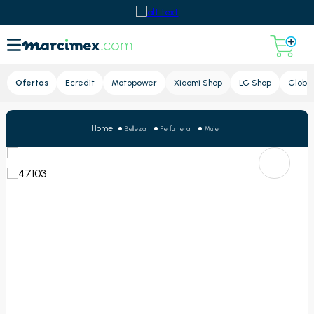
Lupa
Ofertas
Ecredit
Motopower
Xiaomi Shop
LG Shop
Global
Belleza
Perfumeria
Mujer