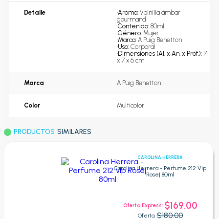
Detalle
•
Aroma: 
Vainilla ámbar 
gourmand
•
Contenido: 
80ml
•
Género: 
Mujer
•
Marca: 
A Puig Benetton
•
Uso: 
Corporal
•
Dimensiones (Al. x An. x Prof.): 
14 
x 7 x 6 cm
Marca
A Puig Benetton
Color
Multicolor
PRODUCTOS
SIMILARES
CAROLINA HERRERA
Carolina Herrera - Perfume 212 Vip
Rose| 80ml
$169.00
Oferta Express:
$180.00
Oferta: