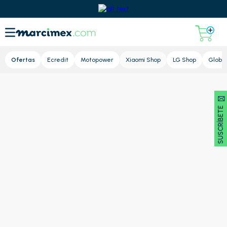
Lupa
Ofertas
Ecredit
Motopower
Xiaomi Shop
LG Shop
Global
SUSCRÍBETE 🖂