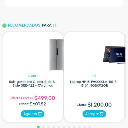
RECOMENDADOS
PARA TI
GLOBAL
HP
Refrigeradora Global Side By
Laptop HP 15-FH0000LA_R5-7 -
Side SBE-422 - 476 Litros
15,6" | 8GB/512GB
$499.00
Oferta Express:
$609.52
$1.200.00
Oferta:
Oferta:
Agregar
Agregar