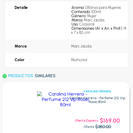
Detalle
•
Aroma: 
Olfativa para Mujeres
•
Contenido: 
100ml
•
Género: 
Mujer
•
Marca: 
Marc Jacobs
•
Uso: 
Corporal
•
Dimensiones (Al. x An. x Prof.): 
14 
x 7 x 8,5 cm
Marca
Marc Jacobs
Color
Multicolor
PRODUCTOS
SIMILARES
CAROLINA HERRERA
Carolina Herrera - Perfume 212 Vip
Rose| 80ml
$169.00
Oferta Express:
$180.00
Oferta: