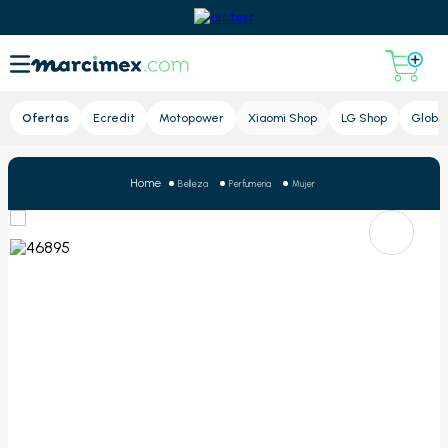
Lupa
Ofertas
Ecredit
Motopower
Xiaomi Shop
LG Shop
Global
Belleza
Perfumeria
Mujer