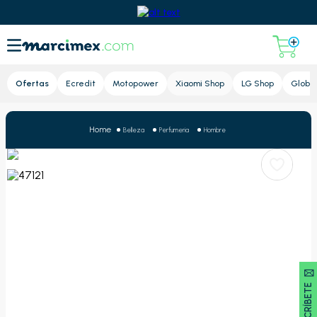
Lupa
Ofertas
Ecredit
Motopower
Xiaomi Shop
LG Shop
Global
Belleza
Perfumeria
Hombre
SUSCRÍBETE 🖂