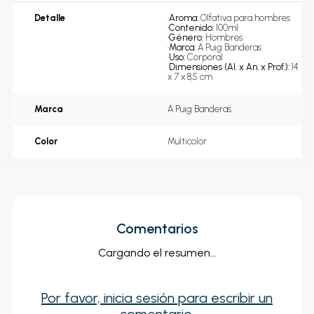
Detalle
•
Aroma: 
Olfativa para hombres
•
Contenido: 
100ml
•
Género: 
Hombres
•
Marca: 
A Puig Banderas
•
Uso: 
Corporal
•
Dimensiones (Al. x An. x Prof.): 
14 
x 7 x 8,5 cm
Marca
A Puig Banderas
Color
Multicolor
Comentarios
Cargando el resumen…
Por favor, inicia sesión para escribir un