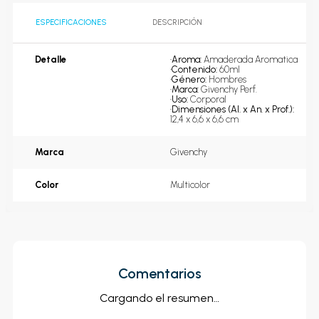
ESPECIFICACIONES
DESCRIPCIÓN
Detalle
•
Aroma: 
Amaderada Aromatica
•
Contenido: 
60ml
•
Género: 
Hombres
•
Marca: 
Givenchy Perf.
•
Uso: 
Corporal
•
Dimensiones (Al. x An. x Prof.): 
12,4 x 6,6 x 6,6 cm
Marca
Givenchy
Color
Multicolor
Comentarios
Cargando el resumen…