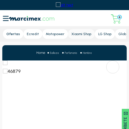
Lupa
Ofertas
Ecredit
Motopower
Xiaomi Shop
LG Shop
Global
Belleza
Perfumeria
Hombre
SUSCRÍBETE 🖂