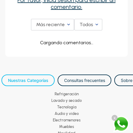
Por favor, inicia sesión para escribir un
comentario.
Más reciente
Todos
Cargando comentarios…
Nuestras Categorías
Consultas frecuentes
Sobre
Refrigeración
Lavado y secado
Tecnología
Audio y video
x
Electromenores
Muebles