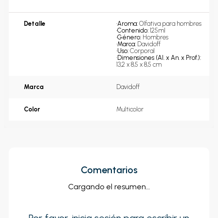
Detalle
•
Aroma: 
Olfativa para hombres
•
Contenido: 
125ml
•
Género: 
Hombres
•
Marca: 
Davidoff
•
Uso: 
Corporal
•
Dimensiones (Al. x An. x Prof.): 
13,2 x 8,5 x 8,5 cm
Marca
Davidoff
Color
Multicolor
Comentarios
Cargando el resumen…