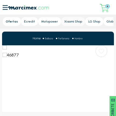
Lupa
Ofertas
Ecredit
Motopower
Xiaomi Shop
LG Shop
Global
Belleza
Perfumeria
Hombre
SUSCRÍBETE 🖂