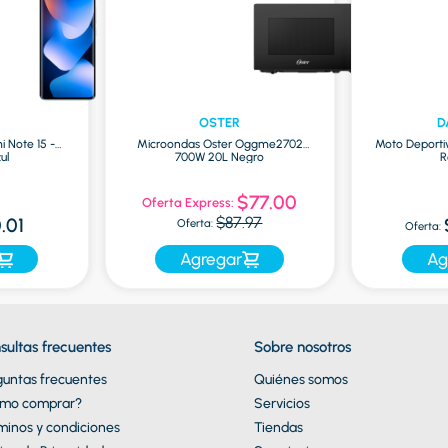
OSTER
D
i Note 15 -
Microondas Oster Oggme2702
Moto Deporti
ul
700W 20L Negro
R
$77.00
Oferta Express:
$87.97
.01
Oferta:
Oferta:
Agregar
Ag
sultas frecuentes
Sobre nosotros
guntas frecuentes
Quiénes somos
mo comprar?
Servicios
minos y condiciones
Tiendas