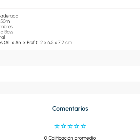
aderada
 
50ml
mbres
o Boss
ral
(Al. x An. x Prof.): 
12 x 6,5 x 7,2 cm
Comentarios
☆
☆
☆
☆
☆
0 Calificación promedio