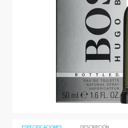
8
.
celula
9
.
cocina
10
.
conge
ESPECIFICACIONES
DESCRIPCIÓN