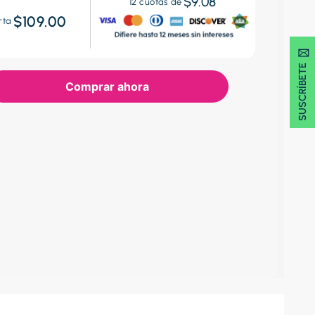
$9.08
12
cuotas de
$109.00
rta
SUSCRÍBETE 🖂
Comprar ahora