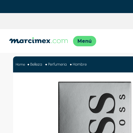
TÉRMINO
1
.
motos
Belleza
Perfumeria
Hombre
2
.
moto
3
.
iphon
4
.
lavado
5
.
engla
6
.
engla
7
.
refrig