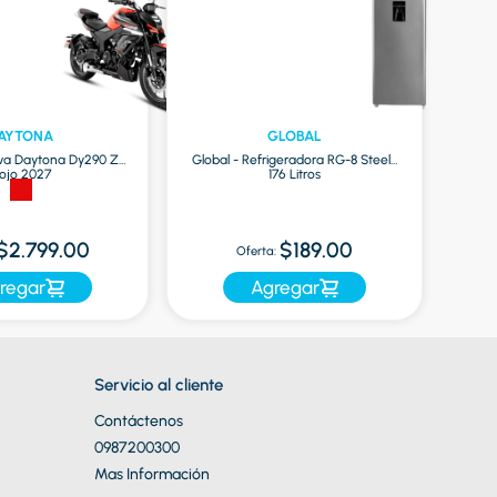
AYTONA
GLOBAL
va Daytona Dy290 Zr
Global - Refrigeradora RG-8 Steel |
ojo 2027
176 Litros
O
$2.799.00
$189.00
Oferta:
regar
Agregar
Servicio al cliente
Contáctenos
0987200300
Mas Información