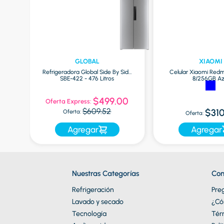
GLOBAL
XIAOMI
las
Refrigeradora Global Side By Side
Celular Xiaomi Redm
SBE-422 - 476 Litros
8/256GB Az
$499.00
Oferta Express:
$609.52
$310
Oferta:
Oferta:
Agregar
Agregar
Nuestras Categorías
Con
Refrigeración
Pre
Lavado y secado
¿Có
Tecnología
Tér