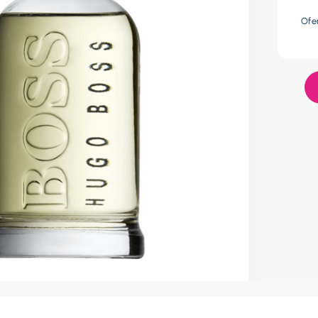
res
Ofe
lador