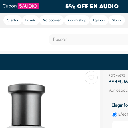
Ofertas
Ecredit
Motopower
Xiaomi shop
Lg shop
Global
Buscar
S MÁS BUSCADOS
:
46875
e
PERFUM
ra
Ver espec
nd sound pro
Elegir 
nd sound
Efect
eradora