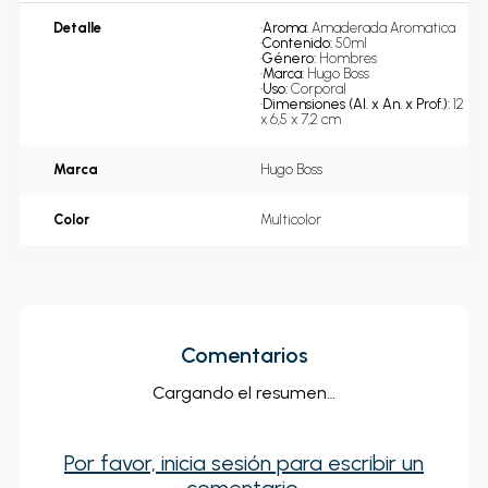
Detalle
•
Aroma: 
Amaderada Aromatica
•
Contenido: 
50ml
•
Género: 
Hombres
•
Marca: 
Hugo Boss
•
Uso: 
Corporal
•
Dimensiones (Al. x An. x Prof.): 
12 
x 6,5 x 7,2 cm
Marca
Hugo Boss
Color
Multicolor
Comentarios
Cargando el resumen…
Por favor, inicia sesión para escribir un