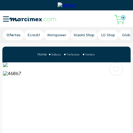
Lupa
Ofertas
Ecredit
Motopower
Xiaomi Shop
LG Shop
Global
Belleza
Perfumeria
Hombre