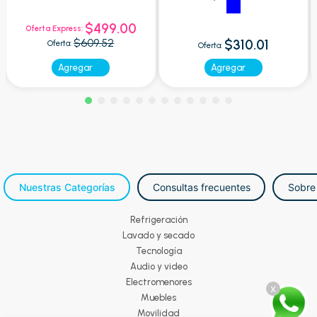
$499.00
Oferta Express:
$609.52
$310.01
Oferta:
Oferta:
Agregar
Agregar
Nuestras Categorías
Consultas frecuentes
Sobre
Refrigeración
Lavado y secado
Tecnología
Audio y video
Electromenores
x
Muebles
Movilidad