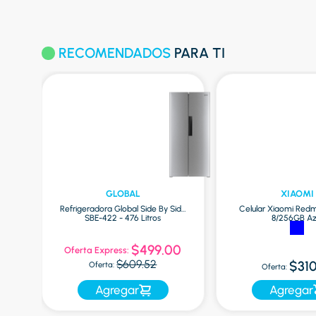
RECOMENDADOS
PARA TI
GLOBAL
XIAOMI
las
Refrigeradora Global Side By Side
Celular Xiaomi Redm
SBE-422 - 476 Litros
8/256GB Az
$499.00
Oferta Express:
$609.52
$310
Oferta:
Oferta:
Agregar
Agregar