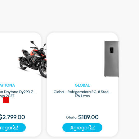
AYTONA
GLOBAL
va Daytona Dy290 Zr
Global - Refrigeradora RG-8 Steel |
ojo 2027
176 Litros
O
$2.799.00
$189.00
Oferta:
regar
Agregar