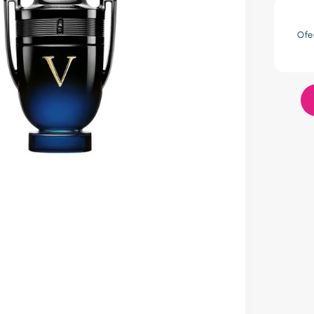
res
Ofe
lador