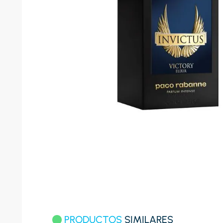
8
.
celula
9
.
cocina
10
.
conge
PRODUCTOS
SIMILARES