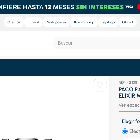
Ofertas
Ecredit
Motopower
Xiaomi shop
Lg shop
Global
Buscar
S MÁS BUSCADOS
:
42838
e
PACO R
ELIXIR 
ra
Ver espec
nd sound pro
nd sound
Elegir 
eradora
Efect