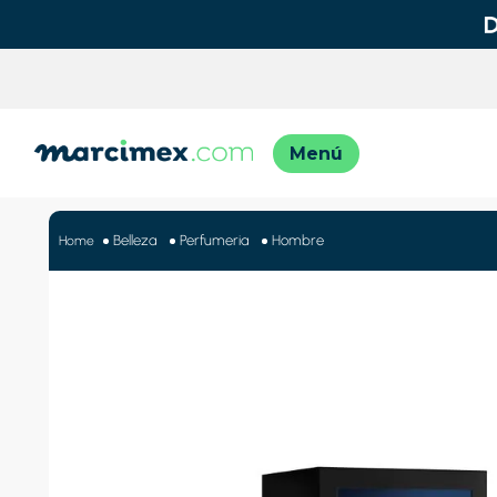
TÉRMINO
1
.
motos
Belleza
Perfumeria
Hombre
2
.
moto
3
.
iphon
4
.
lavado
5
.
engla
6
.
engla
7
.
refrig