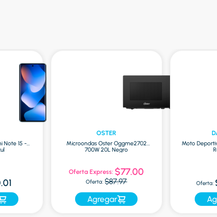
OSTER
D
i Note 15 -
Microondas Oster Oggme2702
Moto Deporti
ul
700W 20L Negro
R
$77.00
Oferta Express:
$87.97
.01
Oferta:
Oferta:
Agregar
Ag