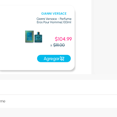
GIANNI VERSACE
Gianni Versace - Perfume
Eros Pour Homme| 100ml
Oferta
$104.99
Express:
$111.00
Oferta:
Agregar
nne