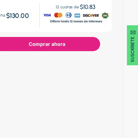
$10.83
12
cuotas de
$130.00
rta
SUSCRÍBETE 🖂
Comprar ahora