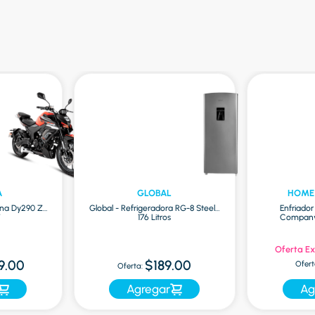
A
GLOBAL
HOME
na Dy290 Zr
Global - Refrigeradora RG-8 Steel |
Enfriado
7
176 Litros
Company 
Oferta Ex
9.00
$189.00
Ofert
Oferta:
Agregar
Ag