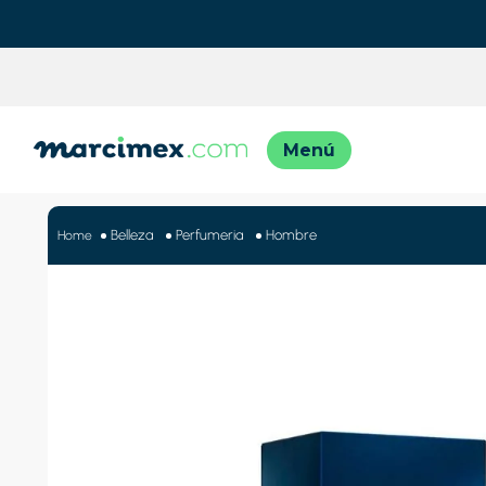
TÉRMINO
1
.
motos
Belleza
Perfumeria
Hombre
2
.
moto
3
.
iphon
4
.
engla
5
.
engla
6
.
lavado
7
.
refrig