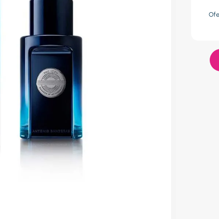
res
Of
lador