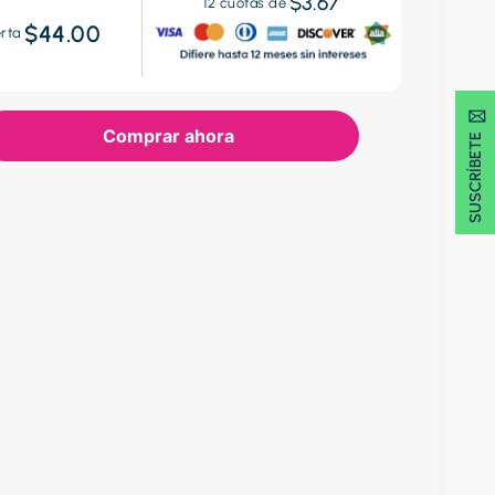
$3.67
12
cuotas de
$44.00
erta
SUSCRÍBETE 🖂
Comprar ahora