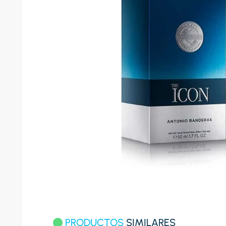
8
.
celula
9
.
cocina
10
.
conge
PRODUCTOS
SIMILARES