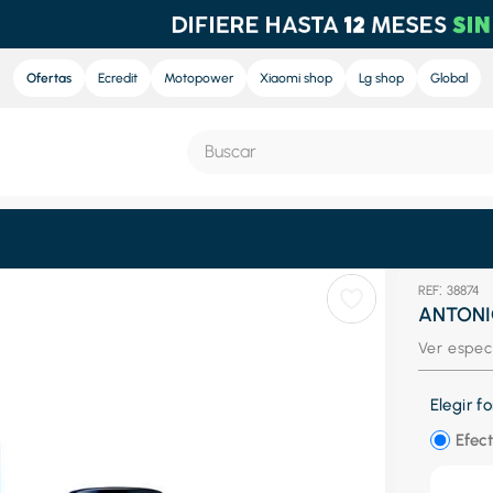
Ofertas
Ecredit
Motopower
Xiaomi shop
Lg shop
Global
Buscar
S MÁS BUSCADOS
:
38874
e
ANTONI
nd sound
Ver espec
nd sound pro
Elegir 
ra
Efect
eradora