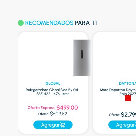
RECOMENDADOS
PARA TI
GLOBAL
DAYTON
Refrigeradora Global Side By Side
Moto Deportiva Dayto
SBE-422 - 476 Litros
Rojo 202
9
$499.00
Oferta Express:
$609.52
$2.79
Oferta:
Oferta:
Agregar
Agregar