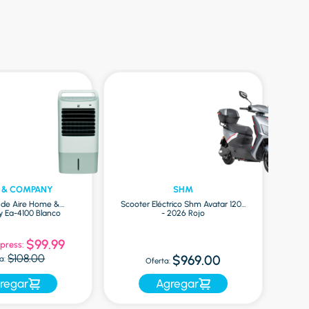
 & COMPANY
SHM
r de Aire Home &
Scooter Eléctrico Shm Avatar 1200
Ea-4100 Blanco
- 2026 Rojo
Mac
$99.99
press:
Of
$108.00
$969.00
a:
Oferta:
regar
Agregar