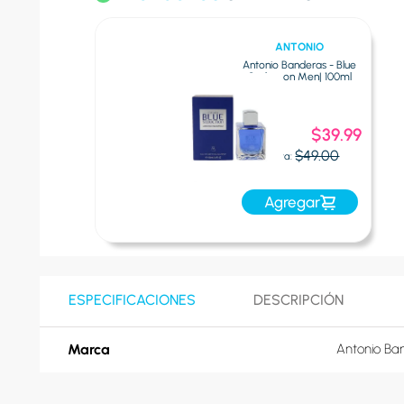
ANTONIO
BANDERAS
Antonio Banderas - Blue
Seduction Men| 100ml
Oferta
$39.99
Express:
$49.00
Oferta:
Agregar
ESPECIFICACIONES
DESCRIPCIÓN
Marca
Antonio Ba