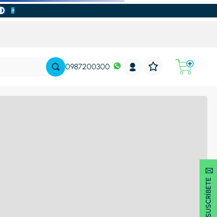
0987200300
SUSCRÍBETE 🖂