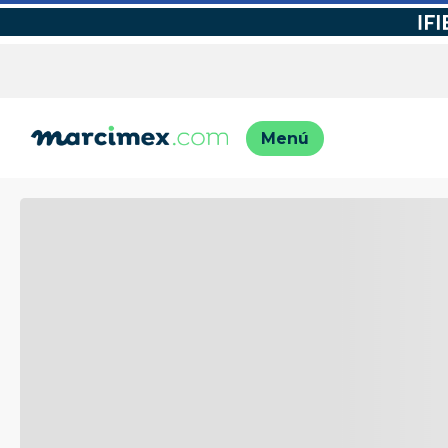
TÉRMINO
1
.
motos
2
.
moto
3
.
iphon
4
.
engla
5
.
engla
6
.
lavado
7
.
refrig