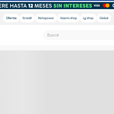
Ofertas
Ecredit
Motopower
Xiaomi shop
Lg shop
Global
Buscar
S MÁS BUSCADOS
e
nd sound
nd sound pro
ra
eradora