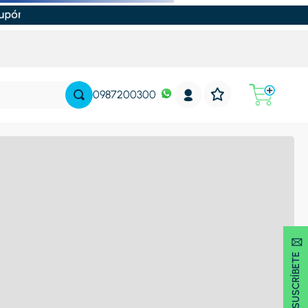
0987200300
SUSCRÍBETE 🖂