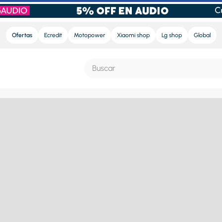
Ofertas
Ecredit
Motopower
Xiaomi shop
Lg shop
Global
Buscar
S MÁS BUSCADOS
e
ra
nd sound pro
nd sound
eradora