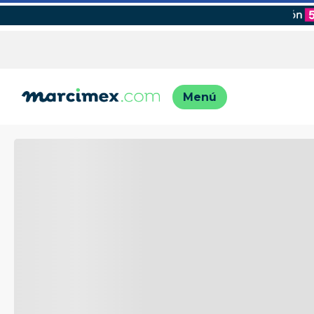
TÉRMINO
1
.
motos
2
.
moto
3
.
iphon
4
.
lavado
5
.
engla
6
.
engla
7
.
refrig