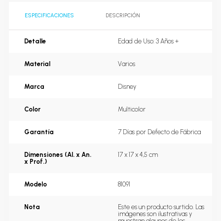
ESPECIFICACIONES
DESCRIPCIÓN
Detalle
Edad de Uso: 3 Años +
Material
Varios
Marca
Disney
Color
Multicolor
Garantía
7 Días por Defecto de Fábrica
Dimensiones (Al. x An.
17 x 17 x 4,5 cm
x Prof.)
Modelo
81091
Nota
Este es un producto surtido. Las 
imágenes son ilustrativas y 
muestran algunos de los 