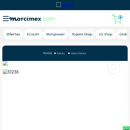
Lupa
Ofertas
Ecredit
Motopower
Xiaomi Shop
LG Shop
Global
Bebés
Varios Bebés