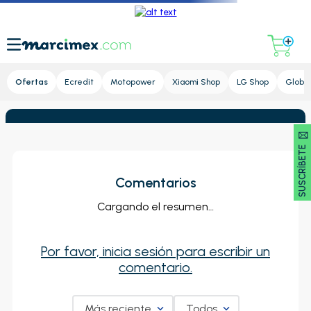
Lupa
Ofertas
Ecredit
Motopower
Xiaomi Shop
LG Shop
Global
SUSCRÍBETE 🖂
Comentarios
Cargando el resumen…
Por favor, inicia sesión para escribir un
comentario.
Más reciente
Todos