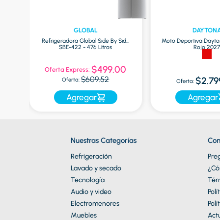
GLOBAL
DAYTON
Refrigeradora Global Side By Side
Moto Deportiva Dayto
SBE-422 - 476 Litros
Rojo 202
9
$499.00
Oferta Express:
$609.52
$2.79
Oferta:
Oferta:
Agregar
Agregar
Nuestras Categorías
Con
Refrigeración
Pre
Lavado y secado
¿Có
Tecnología
Tér
Audio y video
Polí
Electromenores
Polí
Muebles
Actu