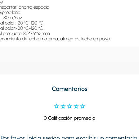
e

ansportar, ahorra espacio

lipropileno.

 180ml/6oz

 al calor:-20 °C-120 °C

 al calor:-20 °C-120 °C

l producto: 80*75*55mm

enamiento de leche materna, alimentos, leche en polvo.
Comentarios
☆
☆
☆
☆
☆
0 Calificación promedio
Por favor, inicia sesión para escribir un comentario.