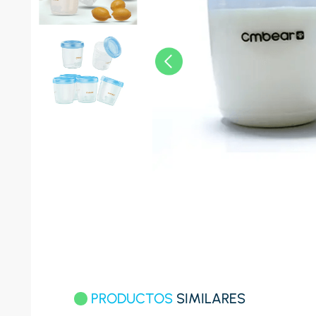
8
.
celula
9
.
cocina
10
.
conge
PRODUCTOS
SIMILARES