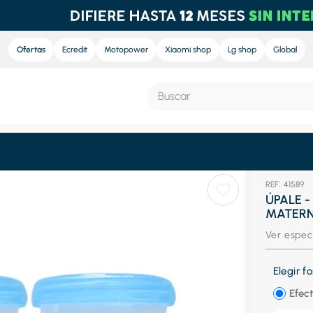
Ofertas
Ecredit
Motopower
Xiaomi shop
Lg shop
Global
Buscar
S MÁS BUSCADOS
:
41589
e
ÚPALE 
MATERN
nd sound
Ver espec
nd sound pro
ra
Elegir 
eradora
Efect