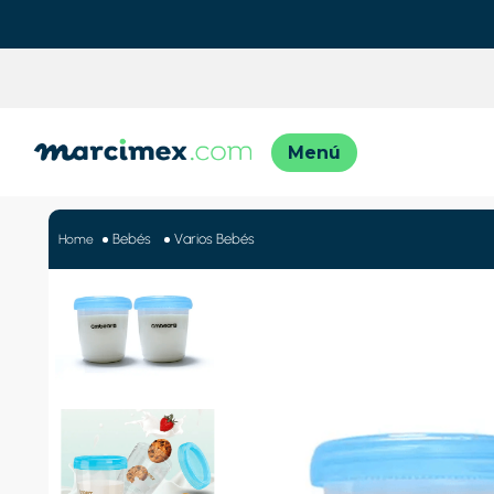
TÉRMINO
1
.
motos
Bebés
Varios Bebés
2
.
moto
3
.
iphon
4
.
engla
5
.
engla
6
.
lavado
7
.
refrig