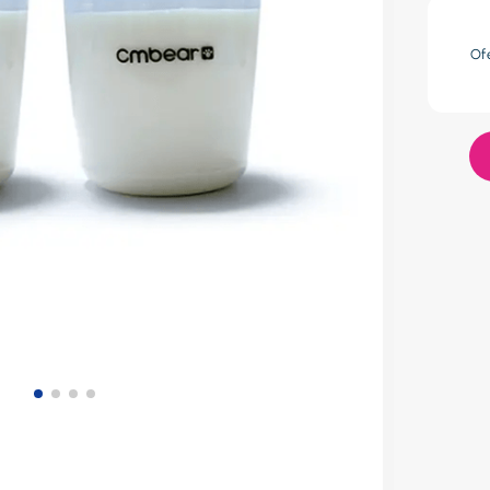
res
Of
lador