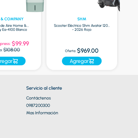
 & COMPANY
SHM
r de Aire Home &
Scooter Eléctrico Shm Avatar 1200
Ea-4100 Blanco
- 2026 Rojo
Mac
$99.99
press:
Of
$108.00
$969.00
a:
Oferta:
regar
Agregar
Servicio al cliente
Contáctenos
0987200300
Mas Información