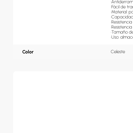
•Antiderram
•Fácil de tr
•Material: po
•Capacidad:
•Resistencia
•Resistencia
•Tamaño de
•Uso: almac
Color
Celeste