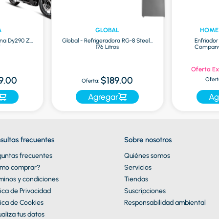
A
GLOBAL
HOME
na Dy290 Zr
Global - Refrigeradora RG-8 Steel |
Enfriado
7
176 Litros
Company 
Oferta Ex
9.00
$189.00
Ofert
Oferta:
Agregar
Ag
sultas frecuentes
Sobre nosotros
guntas frecuentes
Quiénes somos
mo comprar?
Servicios
minos y condiciones
Tiendas
tica de Privacidad
Suscripciones
tica de Cookies
Responsabilidad ambiental
aliza tus datos