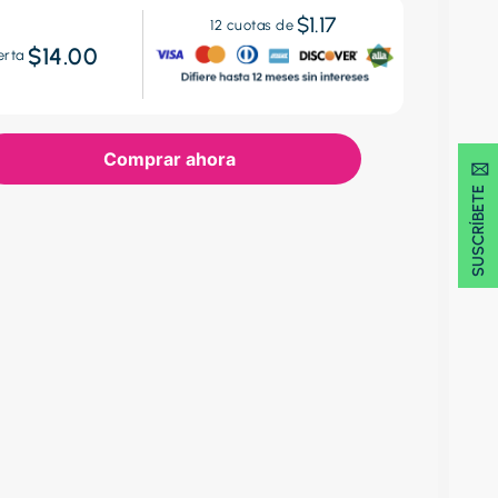
$1.17
12
cuotas de
$14.00
erta
Comprar ahora
SUSCRÍBETE 🖂