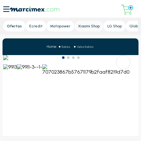
Lupa
Ofertas
Ecredit
Motopower
Xiaomi Shop
LG Shop
Global
Bebés
Varios Bebés