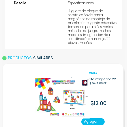
Detalle
Especificaciones

•Juguete de bloque de 
construcción de barra 
magnética de montaje de 
bricolaje inteligente educativo 
temprano para niños, varios 
métodos de juego, muchos 
modelos, imaginación rica, 
coordinación mano-ojo, 22 
piezas, 3+ años
PRODUCTOS
SIMILARES
ÚPALE
Úpale - Juguete magnético 22
piezas | Multicolor
$13.00
Oferta:
Agregar