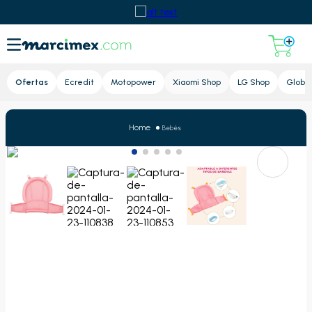
Lupa
Ofertas
Ecredit
Motopower
Xiaomi Shop
LG Shop
Global
Bebés