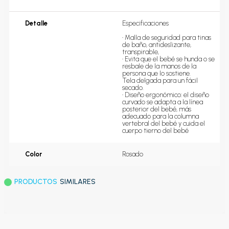
Detalle
Especificaciones

• Malla de seguridad para tinas 
de baño, antideslizante, 
transpirable,

• Evita que el bebé se hunda o se 
resbale de la manos de la 
persona que lo sostiene.

Tela delgada para un fácil 
secado.

• Diseño ergonómico: el diseño 
curvado se adapta a la línea 
posterior del bebé, más 
adecuado para la columna 
vertebral del bebé y cuida el 
cuerpo tierno del bebé
Color
Rosado
PRODUCTOS
SIMILARES