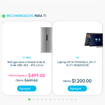
RECOMENDADOS
PARA TI
GLOBAL
HP
Refrigeradora Global Side By
Laptop HP 15-FH0000LA_R5-7 -
Side SBE-422 - 476 Litros
15,6" | 8GB/512GB
$499.00
Oferta Express:
$609.52
$1.200.00
Oferta:
Oferta:
Agregar
Agregar