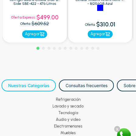
Side SBE-422 - 476 Litros
- 8/256GB Azul
$499.00
Oferta Express:
$609.52
$310.01
Oferta:
Oferta:
Agregar
Agregar
Nuestras Categorías
Consultas frecuentes
Sobre
Refrigeración
Lavado y secado
Tecnología
Audio y video
Electromenores
x
Muebles