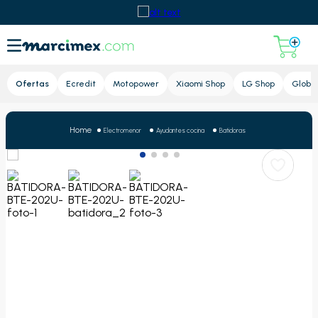
Lupa
Ofertas
Ecredit
Motopower
Xiaomi Shop
LG Shop
Global
Electromenor
Ayudantes cocina
Batidoras