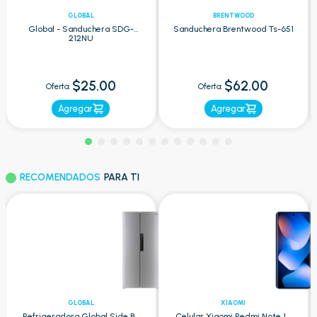
GLOBAL
BRENTWOOD
Global - Sanduchera SDG-
Sanduchera Brentwood Ts-651
212NU
$25.00
$62.00
Oferta:
Oferta:
Agregar
Agregar
RECOMENDADOS
PARA TI
GLOBAL
XIAOMI
Refrigeradora Global Side By
Celular Xiaomi Redmi Note 15