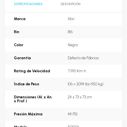
ESPECIFICACIONES
DESCRIPCIÓN
Marca
Xbri
Rin
R16
Color
Negro
Garantía
Defecto de Fábrica
Rating de Velocidad
T/190 Km-h
Índice de Peso
106 = 2094 lbs (950 kg)
Dimensiones (Al. x An.
24 x 73 x 73 cm
x Prof.)
Presión Máxima
44 PSI