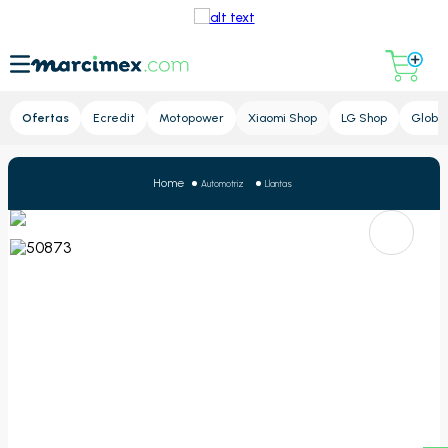
Lupa
Ofertas
Ecredit
Motopower
Xiaomi Shop
LG Shop
Global
Automotriz
Llantas