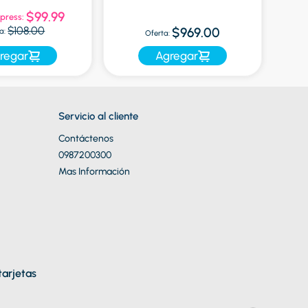
$99.99
press:
Of
$108.00
$969.00
a:
Oferta:
regar
Agregar
Servicio al cliente
Contáctenos
0987200300
Mas Información
arjetas