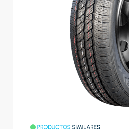
8
.
celula
9
.
cocina
10
.
conge
PRODUCTOS
SIMILARES