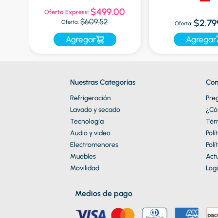
9
$499.00
Oferta Express:
$609.52
$2.79
Oferta:
Oferta:
Agregar
Agregar
Nuestras Categorías
Con
Refrigeración
Pre
Lavado y secado
¿Có
Tecnología
Tér
Audio y video
Polí
Electromenores
Polí
Muebles
Actu
Movilidad
Logi
Medios de pago