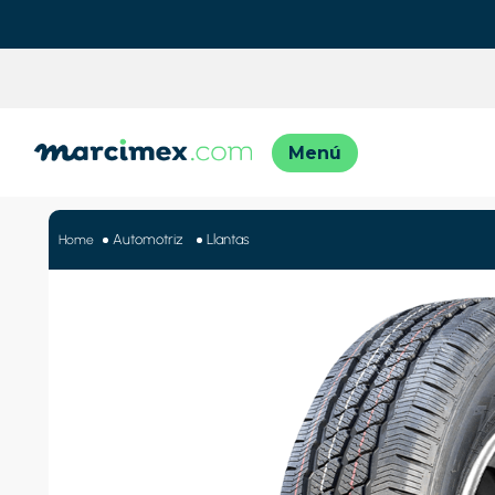
TÉRMINO
1
.
motos
Automotriz
Llantas
2
.
moto
3
.
iphon
4
.
engla
5
.
engla
6
.
lavado
7
.
refrig