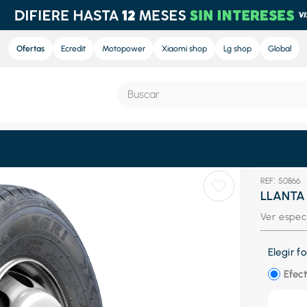
Ofertas
Ecredit
Motopower
Xiaomi shop
Lg shop
Global
Buscar
S MÁS BUSCADOS
:
50866
e
LLANTA
nd sound
Ver espec
nd sound pro
Elegir 
ra
Efect
eradora