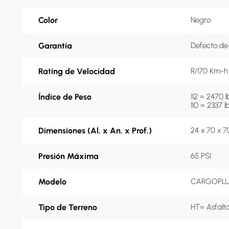
Color
Negro
Garantía
Defecto de
Rating de Velocidad
R/170 Km-h
Índice de Peso
112 = 2470 lb
110 = 2337 l
Dimensiones (Al. x An. x Prof.)
24 x 70 x 
Presión Máxima
65 PSI
Modelo
CARGOPLU
Tipo de Terreno
HT= Asfalt