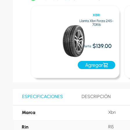
XBRI
XBRI
ri Forza 215-
Llanta Xbri Forza 245-
65R16
70R16
$99.00
$139.00
Oferta:
egar
Agregar
ESPECIFICACIONES
DESCRIPCIÓN
Marca
Xbri
Rin
R15