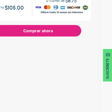
$8.75
12
cuotas de
$105.00
rta
Comprar ahora
SUSCRÍBETE 🖂