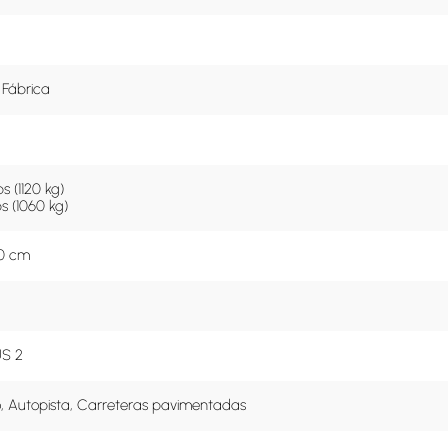
 Fábrica
s (1120 kg)

bs (1060 kg)
70 cm
S 2
o, Autopista, Carreteras pavimentadas