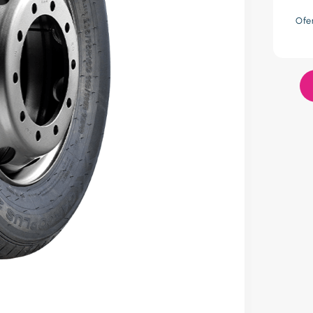
res
Ofe
lador