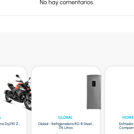
No hay comentarios.
A
GLOBAL
HOME
na Dy290 Zr
Global - Refrigeradora RG-8 Steel |
Enfriado
7
176 Litros
Company 