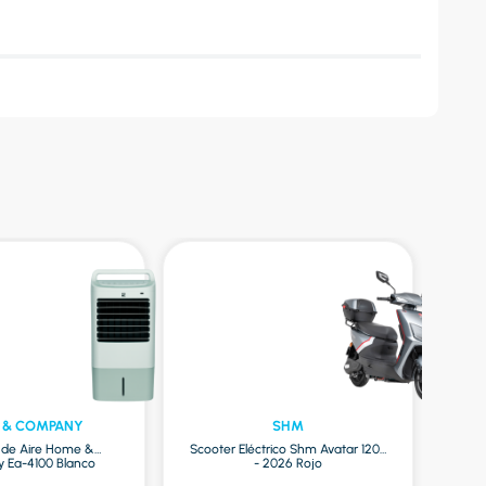
 & COMPANY
SHM
r de Aire Home &
Scooter Eléctrico Shm Avatar 1200
Ea-4100 Blanco
- 2026 Rojo
Mac