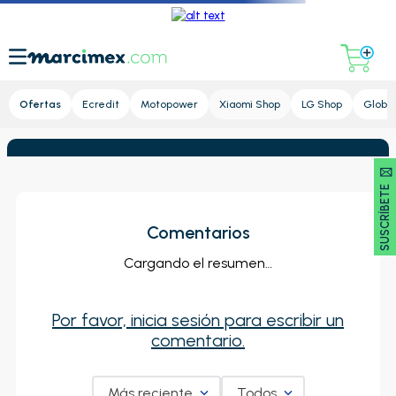
Lupa
Ofertas
Ecredit
Motopower
Xiaomi Shop
LG Shop
Global
SUSCRÍBETE 🖂
Comentarios
Cargando el resumen…
Por favor, inicia sesión para escribir un
comentario.
Más reciente
Todos