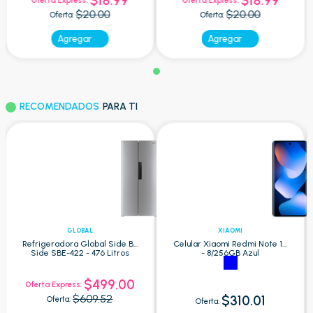
$18.99
$18.99
Oferta Express:
Oferta Express:
$20.00
$20.00
Oferta:
Oferta:
Agregar
Agregar
RECOMENDADOS
PARA TI
GLOBAL
XIAOMI
Refrigeradora Global Side By
Celular Xiaomi Redmi Note 15
Side SBE-422 - 476 Litros
- 8/256GB Azul
$499.00
Oferta Express:
$609.52
$310.01
Oferta:
Oferta: