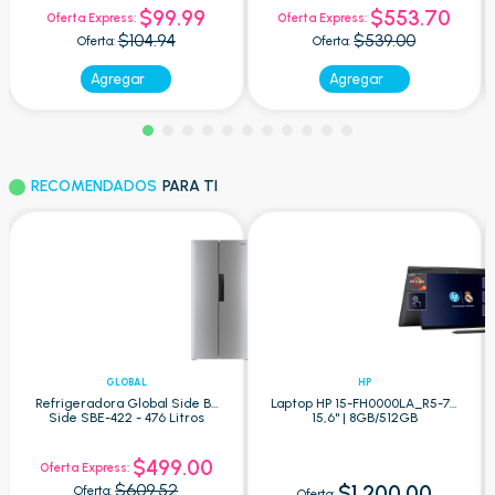
$99.99
$553.70
Oferta Express:
Oferta Express:
$104.94
$539.00
Oferta:
Oferta:
Agregar
Agregar
RECOMENDADOS
PARA TI
GLOBAL
HP
Refrigeradora Global Side By
Laptop HP 15-FH0000LA_R5-7 -
Side SBE-422 - 476 Litros
15,6" | 8GB/512GB
$499.00
Oferta Express:
$609.52
$1.200.00
Oferta:
Oferta: