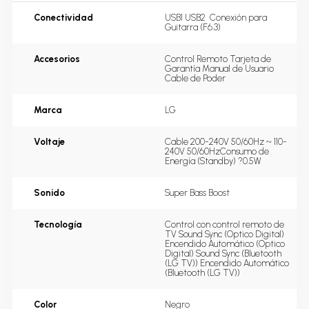
Conectividad
USB1 USB2  Conexión para 
Guitarra (F6.3)
Accesorios
Control Remoto Tarjeta de 
Garantía Manual de Usuario 
Cable de Poder
Marca
LG
Voltaje
Cable 200-240V 50/60Hz ~ 110-
240V 50/60HzConsumo de 
Energía (Standby) ?0.5W
Sonido
Super Bass Boost
Tecnología
Control con control remoto de 
TV Sound Sync (Optico Digital) 
Encendido Automático (Optico 
Digital) Sound Sync (Bluetooth 
(LG TV)) Encendido Automático 
(Bluetooth (LG TV))
Color
Negro