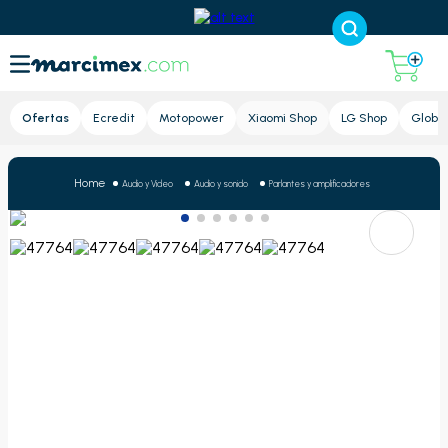
Lupa
Ofertas
Ecredit
Motopower
Xiaomi Shop
LG Shop
Global
Audio y Video
Audio y sonido
Parlantes y amplificadores