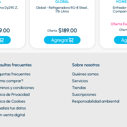
A
GLOBAL
HOME
na Dy290 Zr
Global - Refrigeradora RG-8 Steel |
Enfriado
7
176 Litros
Company 
Oferta Ex
9.00
$189.00
Ofert
Oferta:
Agregar
Ag
sultas frecuentes
Sobre nosotros
guntas frecuentes
Quiénes somos
mo comprar?
Servicios
minos y condiciones
Tiendas
tica de Privacidad
Suscripciones
tica de Cookies
Responsabilidad ambiental
aliza tus datos
n venta digital