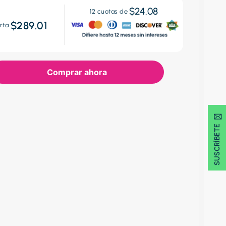
$24.08
12
cuotas de
$289.01
rta
Comprar ahora
SUSCRÍBETE 🖂