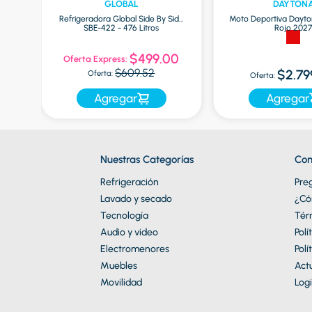
GLOBAL
DAYTON
Refrigeradora Global Side By Side
Moto Deportiva Dayto
SBE-422 - 476 Litros
Rojo 202
9
$499.00
Oferta Express:
$609.52
$2.79
Oferta:
Oferta:
Agregar
Agregar
Nuestras Categorías
Con
Refrigeración
Pre
Lavado y secado
¿Có
Tecnología
Tér
Audio y video
Polí
Electromenores
Polí
Muebles
Actu
Movilidad
Logi