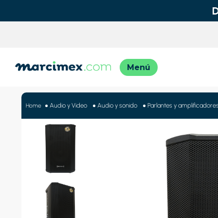
TÉRMINO
1
.
motos
Audio y Video
Audio y sonido
Parlantes y amplificadore
2
.
moto
3
.
iphon
4
.
engla
5
.
engla
6
.
lavado
7
.
refrig