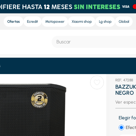
Ofertas
Ecredit
Motopower
Xiaomi shop
Lg shop
Global
Buscar
S MÁS BUSCADOS
s
:
47288
e
BAZZUKA
NEGRO
nd sound
Ver espec
nd sound pro
ra
Elegir 
eradora
Efect