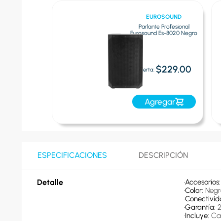
LY AUDIO
EUROSOUND
dio - Parlante
Parlante Profesional
-SB18M | Negro
Eurosound Es-8020 Negro
$504.00
$229.00
Oferta:
egar
Agregar
ESPECIFICACIONES
DESCRIPCIÓN
Detalle
•
Accesorios:
•
Color: 
Negr
•
Conectivid
•
Garantía: 
•
Incluye: 
Cab