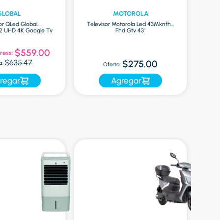
GLOBAL
MOTOROLA
or QLed Global
Televisor Motorola Led 43Mknfhd
Tel
 UHD 4K Google Tv
Fhd Gtv 43"
65"
$559.00
ress:
Of
$635.47
$275.00
a:
Oferta:
regar
Agregar