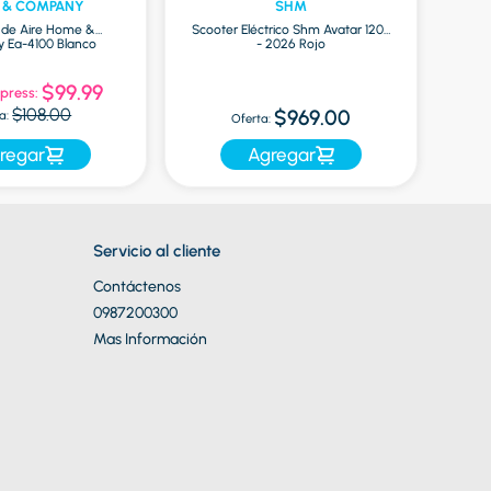
 & COMPANY
SHM
r de Aire Home &
Scooter Eléctrico Shm Avatar 1200
Ea-4100 Blanco
- 2026 Rojo
Mac
$99.99
press:
Of
$108.00
$969.00
a:
Oferta:
regar
Agregar
Servicio al cliente
Contáctenos
0987200300
Mas Información