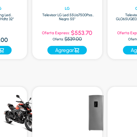
G
LG
ng Led
Televisor LG Led 55Ua7500Psa
Televis
Hdtz 32"
Negro 55"
GLO65UQE02
$553.70
Oferta Express:
Oferta Exp
$539.00
.00
Oferta:
Ofert
Agregar
Ag