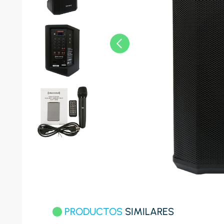
8
.
celula
9
.
cocina
10
.
conge
PRODUCTOS
SIMILARES