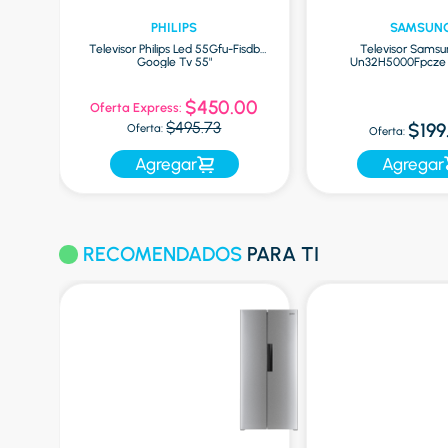
PHILIPS
SAMSUN
e03
Televisor Philips Led 55Gfu-Fisdb
Televisor Samsu
Google Tv 55"
Un32H5000Fpcze 
$450.00
Oferta Express:
$495.73
$199
Oferta:
Oferta:
Agregar
Agregar
RECOMENDADOS
PARA TI