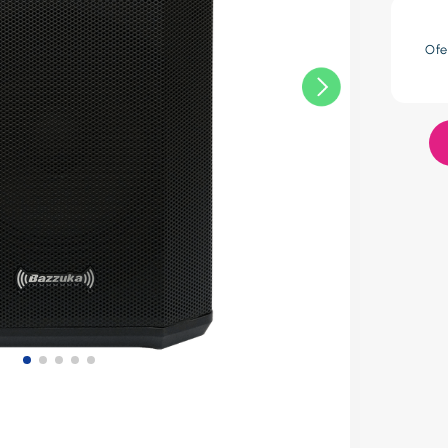
res
Ofe
lador