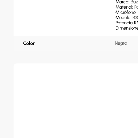
•
Marca: 
Baz
•
Material: 
Po
•
Micrófono: 
•
Modelo: 
B3
•
Potencia R
•
Dimensiones 
Color
Negro