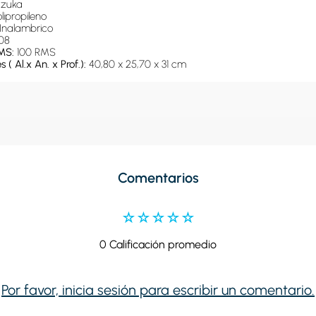
zuka
lipropileno
Inalambrico
08
MS: 
100 RMS
( Al.x An. x Prof.): 
40,80 x 25,70 x 31 cm
Comentarios
☆
☆
☆
☆
☆
0 Calificación promedio
Por favor, inicia sesión para escribir un comentario.