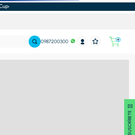
0987200300
SUSCRÍBETE 🖂