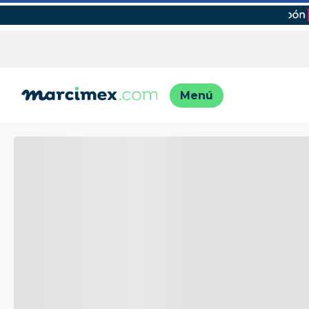
TÉRMINO
1
.
motos
2
.
moto
3
.
iphon
4
.
lavado
5
.
engla
6
.
engla
7
.
refrig