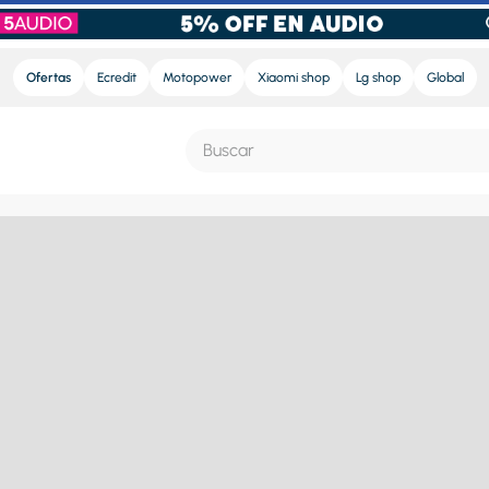
Ofertas
Ecredit
Motopower
Xiaomi shop
Lg shop
Global
Buscar
S MÁS BUSCADOS
e
ra
nd sound pro
nd sound
eradora