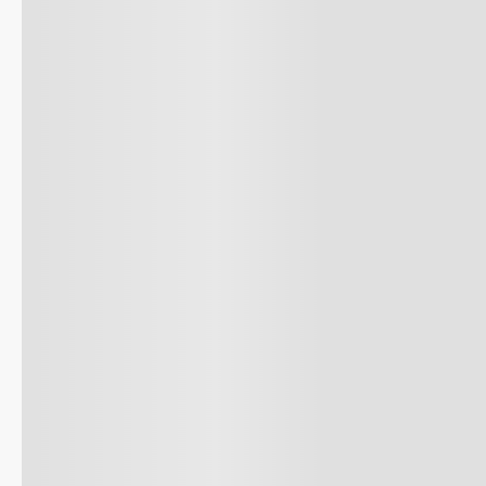
8
.
celula
9
.
cocina
10
.
conge