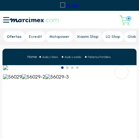
Lupa
Ofertas
Ecredit
Motopower
Xiaomi Shop
LG Shop
Global
Audio y Video
Audio y sonido
Parlantes Portátiles