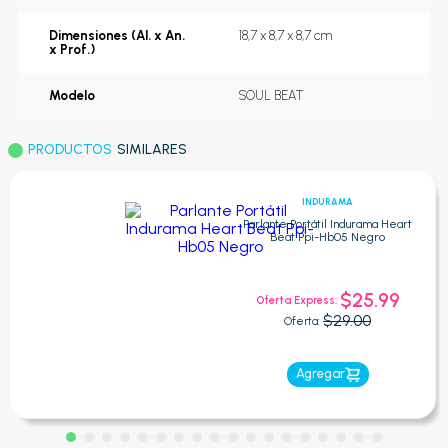
Dimensiones (Al. x An.
18,7 x 8,7 x 8,7 cm
x Prof.)
Modelo
SOUL BEAT
PRODUCTOS
SIMILARES
INDURAMA
Parlante Portátil Indurama Heart
Beat Ppi-Hb05 Negro
$25.99
Oferta Express:
$29.00
Oferta:
Agregar