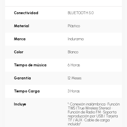
Conectividad
BLUETOOTH 5.0
Material
Plástico
Marca
Indurama
Color
Blanco
Tiempo de música
6 Horas
Garantía
12 Meses
Tiempo Carga
3 Horas
Incluye
"• Conexión inalámbrica • Función 
TWS (True Wireless Stereo) • 
Función de Radio FM • Soporta 
reproducción por USB / Tarjeta 
TF / AUX • Cable de carga 
incluído"