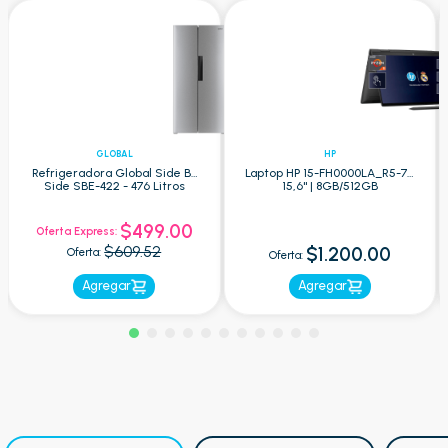
GLOBAL
HP
Refrigeradora Global Side By
Laptop HP 15-FH0000LA_R5-7 -
Side SBE-422 - 476 Litros
15,6" | 8GB/512GB
$499.00
Oferta Express:
$609.52
$1.200.00
Oferta:
Oferta:
Agregar
Agregar