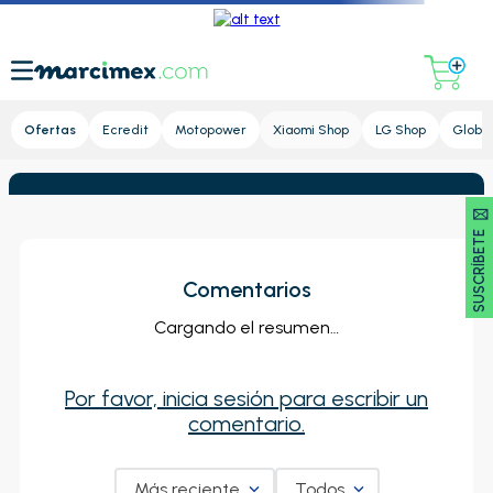
Lupa
Ofertas
Ecredit
Motopower
Xiaomi Shop
LG Shop
Global
SUSCRÍBETE 🖂
Comentarios
Cargando el resumen…
Por favor, inicia sesión para escribir un
comentario.
Más reciente
Todos