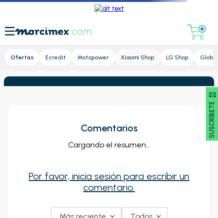
Lupa
Ofertas
Ecredit
Motopower
Xiaomi Shop
LG Shop
Global
SUSCRÍBETE 🖂
Comentarios
Cargando el resumen…
Por favor, inicia sesión para escribir un
comentario.
Más reciente
Todos