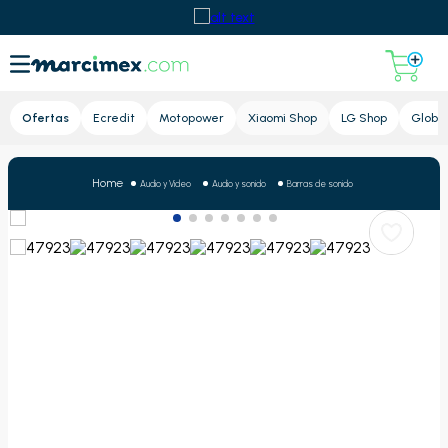
Lupa
Ofertas
Ecredit
Motopower
Xiaomi Shop
LG Shop
Global
Audio y Video
Audio y sonido
Barras de sonido