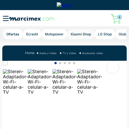
Lupa
Ofertas
Ecredit
Motopower
Xiaomi Shop
LG Shop
Global
Audio y Video
TV y Video
Accesorios video