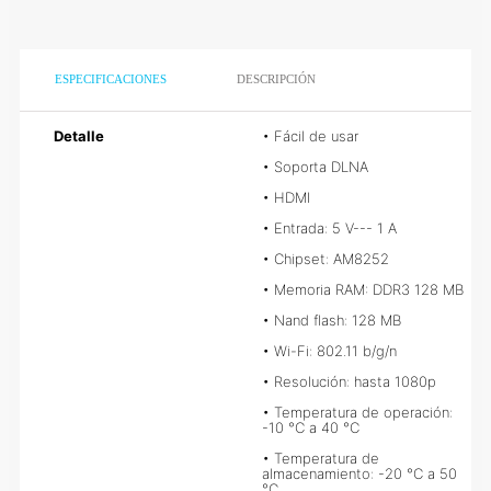
ESPECIFICACIONES
DESCRIPCIÓN
Detalle
• Fácil de usar

• Soporta DLNA

• HDMI

• Entrada: 5 V--- 1 A

• Chipset: AM8252

• Memoria RAM: DDR3 128 MB

• Nand flash: 128 MB

• Wi-Fi: 802.11 b/g/n

• Resolución: hasta 1080p

• Temperatura de operación: -10 
°C a 40 °C

• Temperatura de 
almacenamiento: -20 °C a 50 °C
