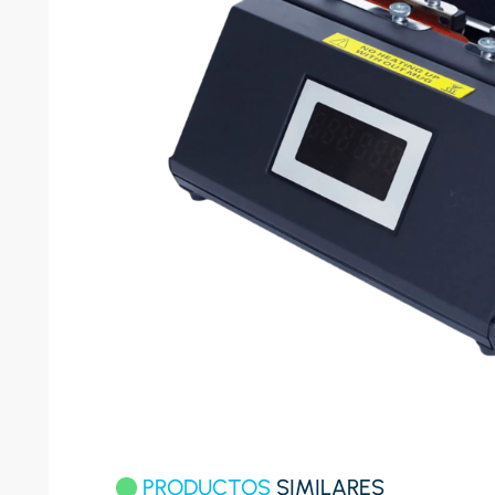
8
.
celula
9
.
cocina
10
.
conge
PRODUCTOS
SIMILARES