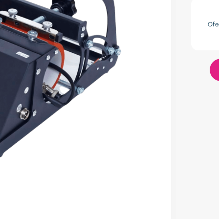
res
Ofe
lador