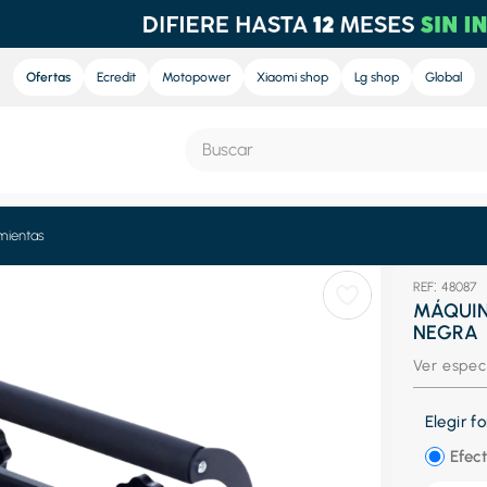
Ofertas
Ecredit
Motopower
Xiaomi shop
Lg shop
Global
Buscar
S MÁS BUSCADOS
mientas
:
48087
e
MÁQUIN
NEGRA
nd sound
Ver espec
ra
nd sound pro
Elegir 
eradora
Efect