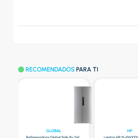
RECOMENDADOS
PARA TI
GLOBAL
HP
Refrigeradora Global Side By Side
Laptop HP 15-FH000