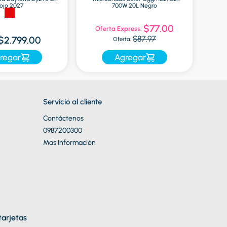
ojo 2027
700W 20L Negro
$77.00
Oferta Express:
$87.97
$2.799.00
Oferta:
regar
Agregar
Servicio al cliente
Contáctenos
0987200300
Mas Información
arjetas