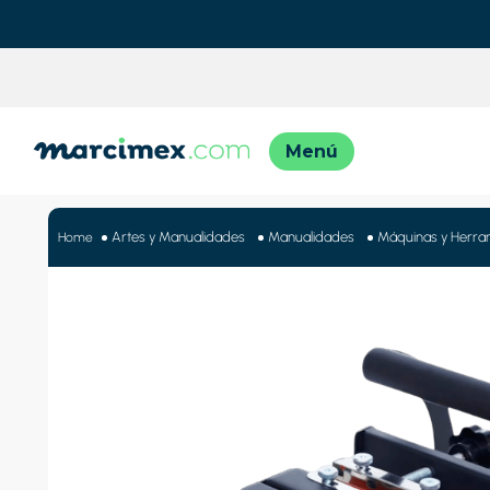
TÉRMINO
1
.
motos
Artes y Manualidades
Manualidades
Máquinas y Herra
2
.
moto
3
.
iphon
4
.
engla
5
.
lavado
6
.
engla
7
.
refrig