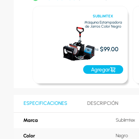
AQSEW
SUBLIMTEX
a de Coser
Máquina Estampadora
rd-Ms-Gt2-5
de Jarros Color Negro
lanco
$642.00
$99.00
Oferta:
egar
Agregar
ESPECIFICACIONES
DESCRIPCIÓN
Marca
Sublimtex
Color
Negro