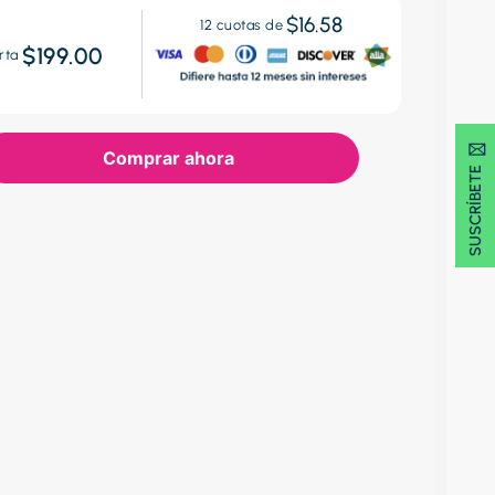
$16.58
12
cuotas de
$199.00
rta
SUSCRÍBETE 🖂
Comprar ahora