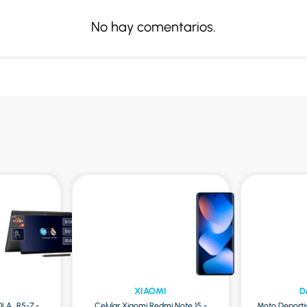
No hay comentarios.
XIAOMI
D
0LA_R5-7 -
Celular Xiaomi Redmi Note 15 -
Moto Deporti