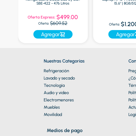
ro
SBE-422 - 476 Litros
15,6" | 8GB/5
0
$499.00
Oferta Express:
$609.52
$1.20
Oferta:
Oferta:
Agregar
Agregar
Nuestras Categorías
Con
Refrigeración
Pre
Lavado y secado
¿Có
Tecnología
Tér
Audio y video
Polí
Electromenores
Polí
Muebles
Actu
Movilidad
Logi
Medios de pago