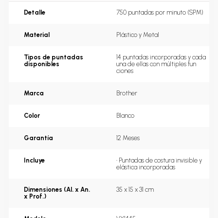
Detalle
750 puntadas por minuto (SPM)
Material
Plástico y Metal
Tipos de puntadas
14 puntadas incorporadas y cada 
disponibles
una de ellas con múltiples fun 
ciones
Marca
Brother
Color
Blanco
Garantía
12 Meses
Incluye
• Puntadas de costura invisible y 
elástica incorporadas
Dimensiones (Al. x An.
35 x 15 x 31 cm
x Prof.)