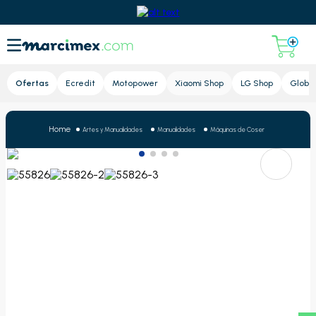
Lupa
Ofertas
Ecredit
Motopower
Xiaomi Shop
LG Shop
Global
Artes y Manualidades
Manualidades
Máquinas de Coser