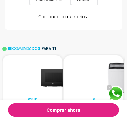
Cargando comentarios…
RECOMENDADOS
PARA TI
x
OSTER
LG
Microondas Oster
Lg - Lavadora Automatica
Oggme2702 700W 20L Negro
WT19WVTM Blanco | 19 kg
Comprar ahora
$77.00
$448.99
Oferta Express:
Oferta Express:
$87.97
$477.01
Oferta:
Oferta: