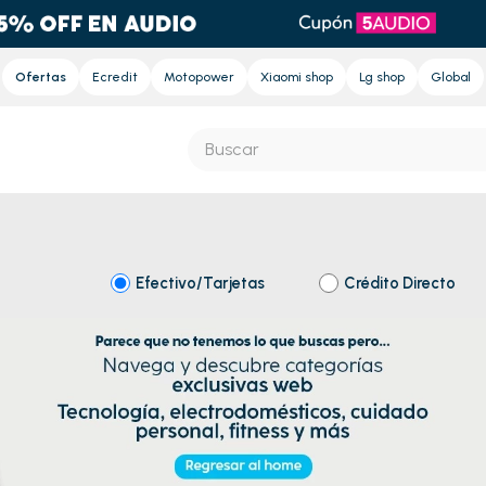
Ofertas
Ecredit
Motopower
Xiaomi shop
Lg shop
Global
Buscar
S MÁS BUSCADOS
s
Efectivo/Tarjetas
Crédito Directo
e
Regresar al Home
ora
nd sound pro
nd sound
eradora