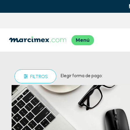
TÉRMINO
1
.
moto
2
.
moto
Elegir forma de pago:
FILTROS
3
.
iphon
4
.
lavad
5
.
engla
6
.
engla
7
.
refrig