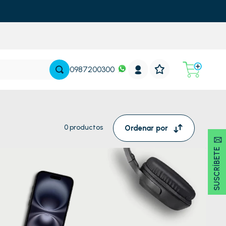
0987200300
0
productos
Ordenar por
SUSCRÍBETE 🖂